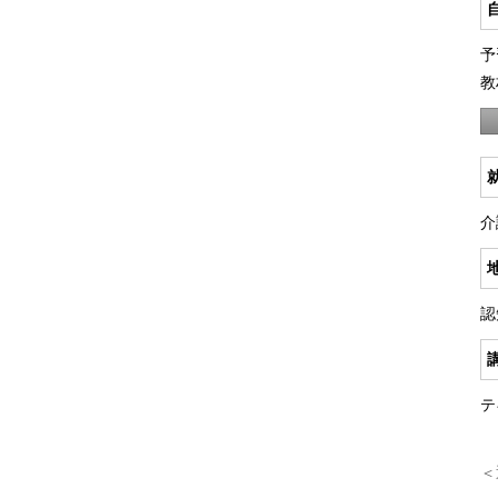
予
教
介
認
テ
＜