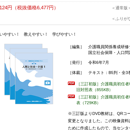
,124円（税抜価格6,477円）
＜通常
＜ふりが
いやすい！ 教えやすい！ 学びやすい！
［編集］
介護職員関係養成研修
国立社会保障・人口問
［発行］
令和6年7月
［体裁］
テキスト：B5判・全3巻
［三訂初版］介護職員初任者
旧対照表（855KB）
［三訂初版］介護職員初任者
表（729KB）
※三訂版よりDVD教材は、QRコ
変更となりました。この映像資料
ために作成したもので、当センタ