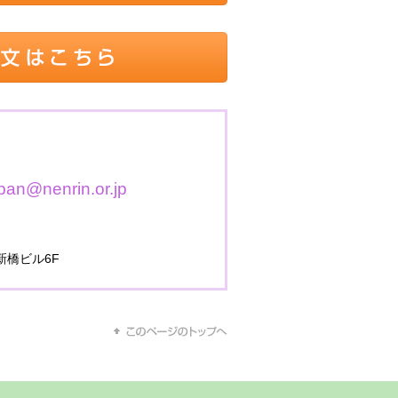
n@nenrin.or.jp
西新橋ビル6F