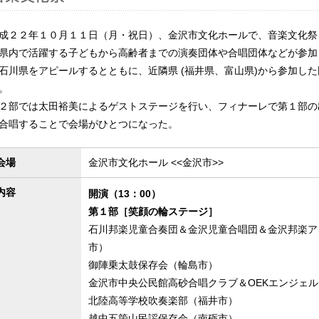
成２２年１０月１１日（月・祝日）、金沢市文化ホールで、音楽文化祭
県内で活躍する子どもから高齢者までの演奏団体や合唱団体などが参加
石川県をアピールするとともに、近隣県 (福井県、富山県)から参加し
。
２部では太田裕美によるゲストステージを行い、フィナーレで第１部の
合唱することで会場がひとつになった。
会場
金沢市文化ホール <<金沢市>>
内容
開演（13：00）
第１部［笑顔の輪ステージ］
石川邦楽児童合奏団＆金沢児童合唱団＆金沢邦楽ア
市）
御陣乗太鼓保存会（輪島市）
金沢市中央公民館高砂合唱クラブ＆OEKエンジェ
北陸高等学校吹奏楽部（福井市）
越中五箇山民謡保存会（南砺市）