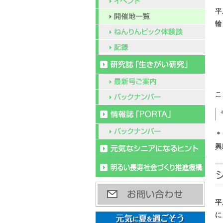
平
輪
こ
＊
興
平
に