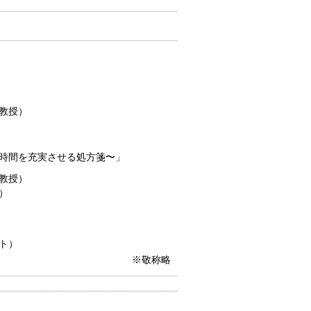
教授）
時間を充実させる処方箋〜」
教授）
）
ト）
※敬称略