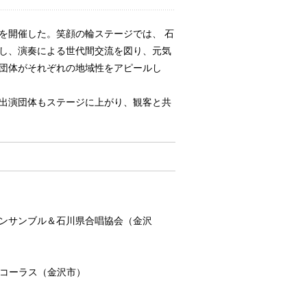
を開催した。笑顔の輪ステージでは、 石
し、演奏による世代間交流を図り、元気
た団体がそれぞれの地域性をアピールし
出演団体もステージに上がり、観客と共
ンサンブル＆石川県合唱協会（金沢
ルコーラス（金沢市）