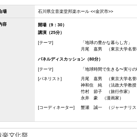
会場
石川県立音楽堂邦楽ホール <<金沢市>>
内容
開場（9：30）
講演（25分）
[テーマ]
「地球の豊かな暮らし方」
月尾 嘉男 （東京大学名誉
パネルディスカッション（80分）
[テーマ]
「地球時間で生きる〜実りの
[パネリスト]
月尾 嘉男 （東京大学名誉
神和住 純 （法政大学教授
竹村 節子 （旅行作家）
永井 豪 （漫画家）
[コーディネーター]
蟹瀬 誠一 （ジャーナリス