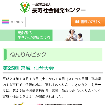
センターの紹介
高齢者の生きがい健康づくり
介護人材研修
書籍販売
平成２４年１０月１３日（土）から１６日（火）の４日間、宮城県
地域包括ケア
内１３市町で「伊達の地に 実れ！ねんりん いきいきと」をテー
マに、第２５回全国健康福祉祭 宮城・仙台大会（ねんりんピック
調査研究
宮城・仙台２０１２）が開催されました。