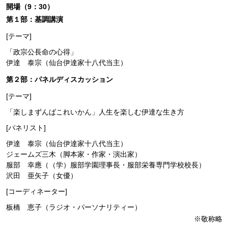
開場（9：30）
第１部：基調講演
[テーマ]
「政宗公長命の心得」
伊達 泰宗（仙台伊達家十八代当主）
第２部：パネルディスカッション
[テーマ]
「楽しまずんばこれいかん」人生を楽しむ伊達な生き方
[パネリスト]
伊達 泰宗（仙台伊達家十八代当主）
ジェームズ三木（脚本家・作家・演出家）
服部 幸應（（学）服部学園理事長・服部栄養専門学校校長）
沢田 亜矢子（女優）
[コーディネーター]
板橋 恵子（ラジオ・パーソナリティー）
※敬称略