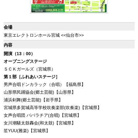
会場
東京エレクトロンホール宮城 <<仙台市>>
内容
開演（13：00）
オープニングステージ
ＳＣＫガールズ（宮城県）
第１部［ふれあいステージ］
男声合唱ドンカラック（合唱）【福島県】
山形県民踊協会(郷土芸能)【山形県】
浦浜剣舞(郷土芸能)【岩手県】
宮城県多賀城高等学校吹奏楽部(吹奏楽)【宮城県】
女声合唱団 パパラチア(合唱)【宮城県】
女川潮騒太鼓轟会(和太鼓)【宮城県】
笙YUU(雅楽)【宮城県】