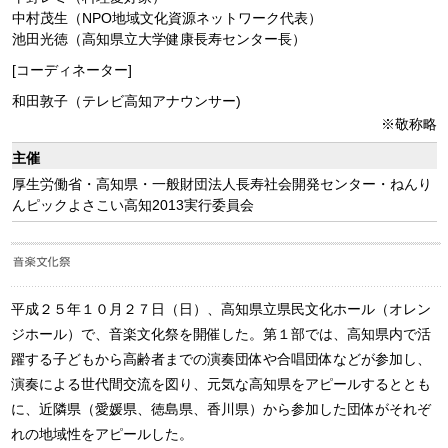
中村茂生（NPO地域文化資源ネットワーク代表）
池田光徳（高知県立大学健康長寿センター長）
[コーディネーター]
和田敦子（テレビ高知アナウンサー)
※敬称略
主催
厚生労働省・高知県・一般財団法人長寿社会開発センター・ねんり
んピックよさこい高知2013実行委員会
平成２５年１０月２７日（日）、高知県立県民文化ホール（オレン
ジホール）で、音楽文化祭を開催した。第１部では、高知県内で活
躍する子どもから高齢者までの演奏団体や合唱団体などが参加し、
演奏による世代間交流を図り、元気な高知県をアピールするととも
に、近隣県（愛媛県、徳島県、香川県）から参加した団体がそれぞ
れの地域性をアピールした。