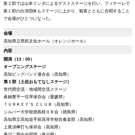
第２部では山本リンダによるゲストステージを行い、フィナーレで
第１部の出演団体もステージに上がり、観客とともに合唱すること
で会場がひとつになった。
会場
高知県立県民文化ホール（オレンジホール）
内容
開演（13：00）
オープニングステージ
高知ビッグバンド連合会（高知県）
第１部［土佐おもてなしステージ］
世代間交流・地域間交流ステージ
眞鍋豊平一弦琴保存会（愛媛県）
ＴＵＲＫＥＹ‘Ｓ ＣＬＵＢ（高知県）
シルバー大学校徳島校ＯＢ会（徳島県）
高知県立高知追手前高等学校吹奏楽部（高知県）
上夜須棒打ち保存会（高知県）
香川二期会合唱団（香川県）