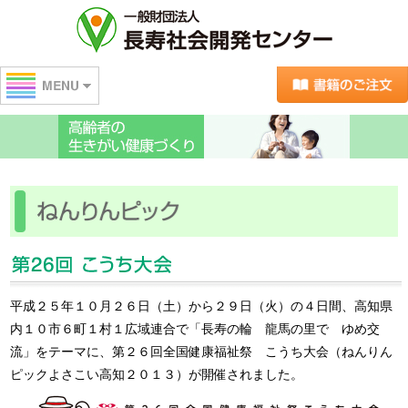
センターの紹介
高齢者の生きがい健康づくり
介護人材研修
書籍販売
平成２５年１０月２６日（土）から２９日（火）の４日間、高知県
地域包括ケア
内１０市６町１村１広域連合で「長寿の輪 龍馬の里で ゆめ交
流」をテーマに、第２６回全国健康福祉祭 こうち大会（ねんりん
調査研究
ピックよさこい高知２０１３）が開催されました。