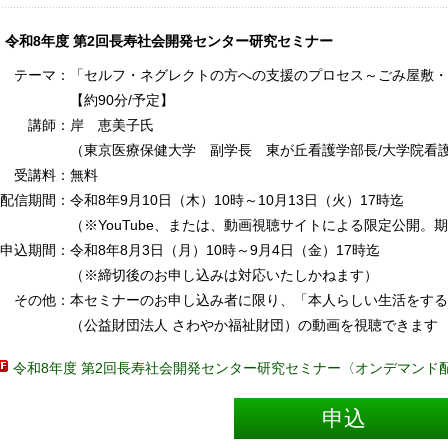
令和8年度 第2回長寿社会開発センター研究セミナー
テーマ：
「セルフ・ネグレクトの方への支援のプロセス～ごみ屋敷
【約90分/予定】
講師：
岸 恵美子氏
（東京医療保健大学 副学長 東が丘看護学部長/大学院看
受講料：
無料
配信期間：
令和8年9月10日（木）10時～10月13日（火）17時迄
（※YouTube、または、動画視聴サイトによる限定公開。
申込期間：
令和8年8月3日（月）10時～9月4日（金）17時迄
（※締切後のお申し込みは対応いたしかねます）
その他：
本セミナーのお申し込み者に限り、「本人らしい生活をするた
（公益財団法人 さわやか福祉財団）の動画を視聴できます
令和8年度 第2回長寿社会開発センター研究セミナー〈オンデマンド
申込