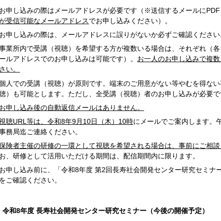
お申し込みの際はメールアドレスが必要です（※送信するメールにPD
が受信可能なメールアドレス
でお申し込みください）。
お申し込みの際は、メールアドレスに誤りがないか必ずご確認ください
事業所内で受講（視聴）を希望する方が複数いる場合は、それぞれ（各
ールアドレスでのお申し込みは可能です）。
お一人のお申し込みで複数
さい。
個人での受講（視聴）が原則です。端末のご用意がない等やむを得ない
聴）も可能とします。ただし、全受講（視聴）者のお申し込みが必要で
お申し込み後の自動返信メールはありません。
視聴URL等は、令和8年9月10日（木）10時
にメールでご案内します。
事務局迄ご連絡ください。
保険者主催の研修の一環として視聴を希望される場合は、事前にご相談
お、研修として活用いただける期間は、配信期間内に限ります。
お申し込み前に、「令和8年度 第2回長寿社会開発センター研究セミナ
をご確認ください。
令和8年度 長寿社会開発センター研究セミナー（今後の開催予定）